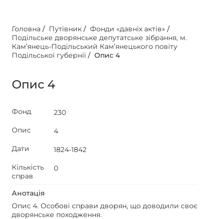
Головна
/
Путівник
/
Фонди «давніх актів»
/
Подільське дворянське депутатське зібрання, м.
Кам’янець-Подільський Кам’янецького повіту
Подільської губернії
/
Опис 4
Опис 4
Фонд
230
Опис
4
Дати
1824-1842
Кількість
0
справ
Анотація
Опис 4. Особові справи дворян, що доводили своє
дворянське походження.